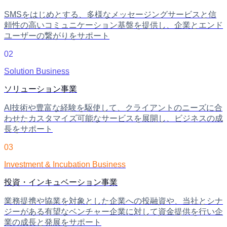
SMSをはじめとする、多様なメッセージングサービスと信
頼性の高いコミュニケーション基盤を提供し、企業とエンド
ユーザーの繋がりをサポート
02
Solution Business
ソリューション事業
AI技術や豊富な経験を駆使して、クライアントのニーズに合
わせたカスタマイズ可能なサービスを展開し、ビジネスの成
長をサポート
03
Investment & Incubation Business
投資・インキュベーション事業
業務提携や協業を対象とした企業への投融資や、当社とシナ
ジーがある有望なベンチャー企業に対して資金提供を行い企
業の成長と発展をサポート